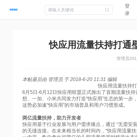
登
首页
快应用
智慧卡片
智能体
快游戏
开发工具
开发
录
快应用流量扶持打通
管理员
201