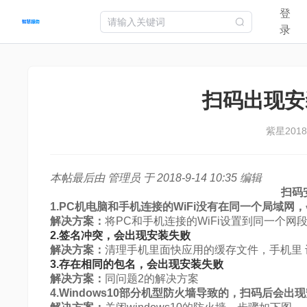
登
首页
快应用
智慧卡片
智能体
快游戏
开发工具
开发
录
扫码出现安
紫星
2018