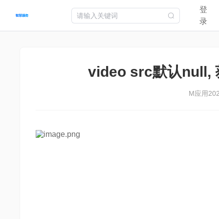
登
首页
快应用
智慧卡片
智能体
快游戏
开发工具
开发
录
video src默认n
M应用
202