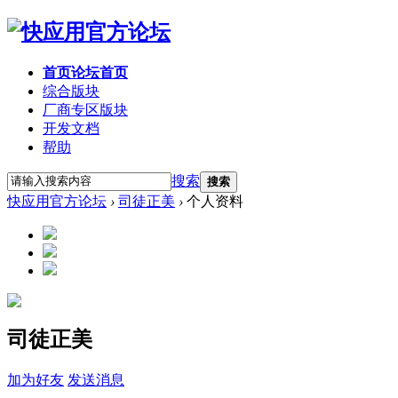
首页
论坛首页
综合版块
厂商专区
版块
开发文档
帮助
搜索
搜索
快应用官方论坛
›
司徒正美
›
个人资料
司徒正美
加为好友
发送消息