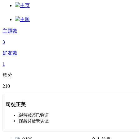
主页
主题
主题数
3
好友数
1
积分
210
司徒正美
邮箱状态
已验证
视频认证
未认证