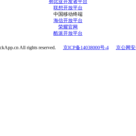
努比亚开发者平台
联想开放平台
中国移动终端
海信开放平台
荣耀官网
酷派开放平台
ckApp.cn All rights reserved.
京ICP备14038000号-4
京公网安备 