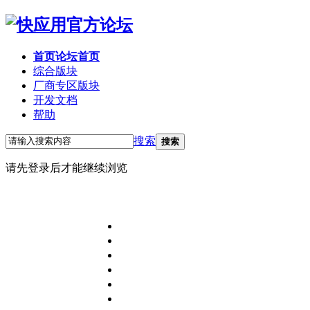
首页
论坛首页
综合版块
厂商专区
版块
开发文档
帮助
搜索
搜索
请先登录后才能继续浏览