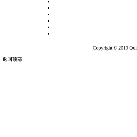
Copyright © 2019 Qui
返回顶部