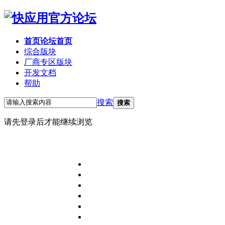
首页
论坛首页
综合版块
厂商专区
版块
开发文档
帮助
搜索
搜索
请先登录后才能继续浏览