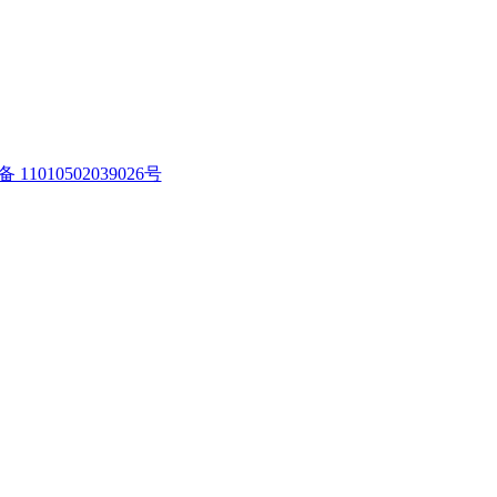
11010502039026号